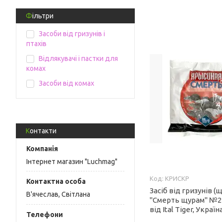
Фільтри
Засоби від гризунів і
птахів
Відлякувачі і пастки для
комах
Засоби від комах
Контакти
Інтернет магазин "Luchmag"
КРИСКР
Засіб від гризунів (
В'ячеслав, Світлана
"Смерть щурам" №2 (2
від Ital Tiger, Україн