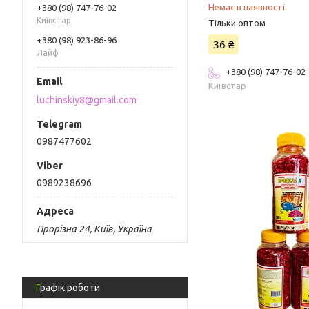
Немає в наявності
+380 (98) 747-76-02
Київстар
Тільки оптом
+380 (98) 923-86-96
36 ₴
Лайф
+380 (98) 747-76-02
Київстар
luchinskiy8@gmail.com
0987477602
0989238696
Прорізна 24, Київ, Україна
Графік роботи