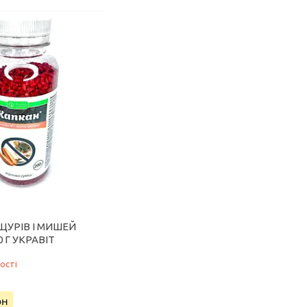
ЩУРІВ І МИШЕЙ
 Г УКРАВІТ
ості
он