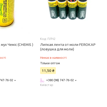
ПЛЧ2
 мух Чеміс (CHEMIS )
Липкая лента от моли FEROKAP
(ловушка для моли)
ості
Немає в наявності
Тільки оптом
11,50 ₴
 747-76-02
+380 (98) 747-76-02
Київстар