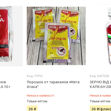
ПЛЧ3
КАП200
нов
Порошок от тараканов «Мега
ЗЕРНО ВІД 
А 10 г
Атака"
КАПКАН 200
Немає в наявності
Немає в наявн
Тільки оптом
Тільки оптом
36 ₴
36 ₴/флак