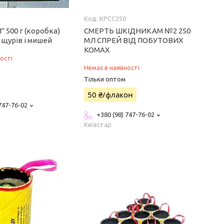
КРСС250
 500 г (коробка)
СМЕРТЬ ШКІДНИКАМ №2 250
 щурів і мишей
МЛ СПРЕЙ ВІД ПОБУТОВИХ
КОМАХ
ості
Немає в наявності
Тільки оптом
50 ₴/флакон
 747-76-02
+380 (98) 747-76-02
Київстар