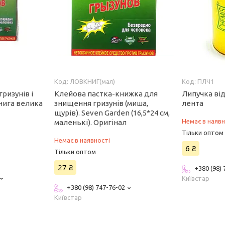
ЛОВКНИГ(мал)
ПЛЧ1
гризунів і
Клейова пастка-книжка для
Липучка від
книга велика
знищення гризунів (миша,
лента
щурів). Seven Garden (16,5*24 см,
Немає в наявн
маленькі). Оригінал
Тільки оптом
Немає в наявності
6 ₴
Тільки оптом
27 ₴
+380 (98)
Київстар
+380 (98) 747-76-02
Київстар