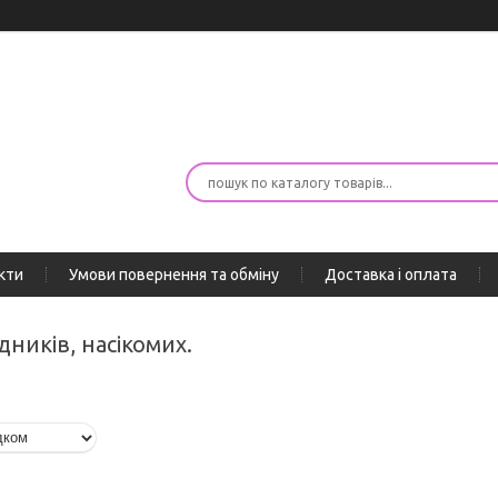
кти
Умови повернення та обміну
Доставка і оплата
ідників, насікомих.