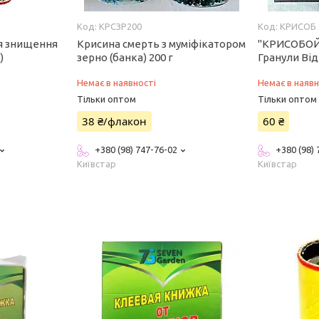
КРСЗР200
КРИСОБ
ля знищення
Крисина смерть з муміфікатором
"КРИСОБОЙ"
)
зерно (банка) 200 г
Гранули Від
Немає в наявності
Немає в наявн
Тільки оптом
Тільки оптом
38 ₴/флакон
60 ₴
+380 (98) 747-76-02
+380 (98)
Київстар
Київстар