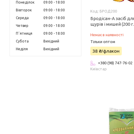
Понеділок
09:00
18:00
Вівторок
09:00
18:00
БРОД200
Середа
09:00
18:00
Бродісан-А засіб д
щурів і мишей (200 г.
Четвер
09:00
18:00
Пʼятниця
09:00
18:00
Немає в наявності
Субота
Вихідний
Тільки оптом
Неділя
Вихідний
38 ₴/флакон
+380 (98) 747-76-02
Київстар