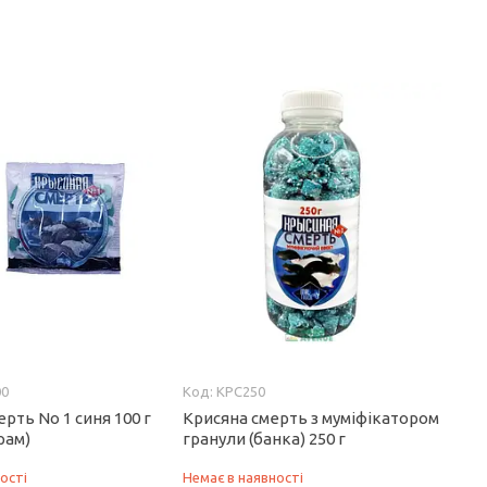
00
КРС250
рть No 1 синя 100 г
Крисяна смерть з муміфікатором
рам)
гранули (банка) 250 г
ості
Немає в наявності