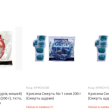
КРИСН200
КРИСН1
щурів, мишей)
Крисина Смерть No 1 синя 200 г
Крисина Сме
00 г), тісто,
(Смерть щурам)
(Смерть щу
а
Немає в наявності
Немає в наявн