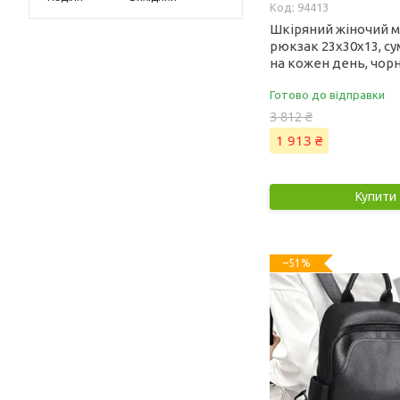
94413
Шкіряний жіночий 
рюкзак 23х30х13, су
на кожен день, чор
Готово до відправки
3 812 ₴
1 913 ₴
Купити
–51%