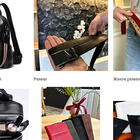
и
Ремни
Жіночі ремен