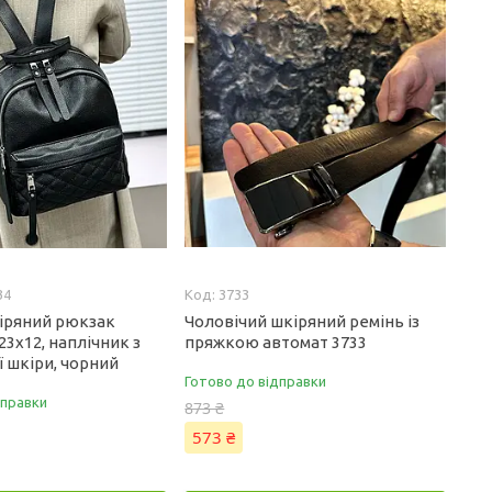
34
3733
іряний рюкзак
Чоловічий шкіряний ремінь із
23х12, наплічник з
пряжкою автомат 3733
 шкіри, чорний
Готово до відправки
дправки
873 ₴
573 ₴