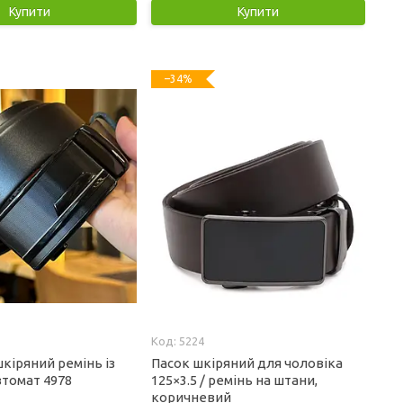
Купити
Купити
–34%
5224
кіряний ремінь із
Пасок шкіряний для чоловіка
томат 4978
125×3.5 / ремінь на штани,
коричневий