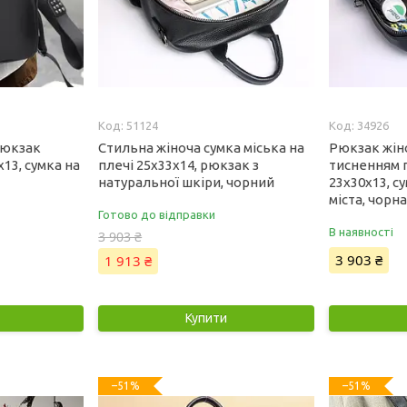
51124
34926
рюкзак
Стильна жіноча сумка міська на
Рюкзак жін
х13, сумка на
плечі 25х33х14, рюкзак з
тисненням 
натуральної шкіри, чорний
23х30х13, с
міста, чорн
Готово до відправки
В наявності
3 903 ₴
3 903 ₴
1 913 ₴
Купити
–51%
–51%