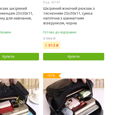
42147
кзак шкіряний
Шкіряний жіночий рюкзак з
еменцем 23х30х11,
тисненням 25х30х11, сумка
ину для навчання,
наплічна з шахматним
візерунком, чорна
дправки
Готово до відправки
3 903 ₴
1 913 ₴
Купити
Купити
–51%