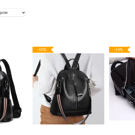
–50%
–54%