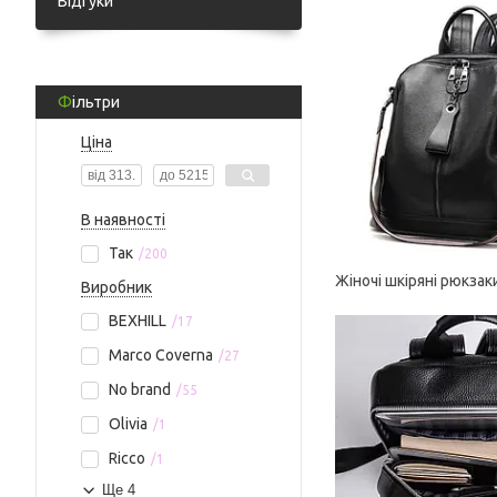
Відгуки
Фільтри
Ціна
В наявності
Так
200
Жіночі шкіряні рюкзак
Виробник
BEXHILL
17
Marco Coverna
27
No brand
55
Olivia
1
Ricco
1
Ще 4