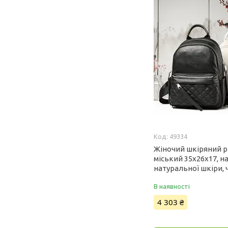
49334
Жіночий шкіряний 
міський 35х26х17, н
натуральної шкіри,
В наявності
4 303 ₴