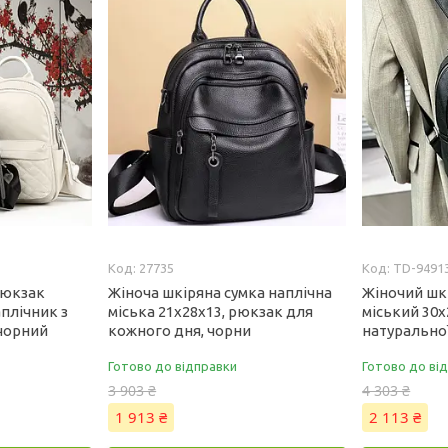
27735
TD-9491
рюкзак
Жіноча шкіряна сумка наплічна
Жіночий шк
аплічник з
міська 21х28х13, рюкзак для
міський 30х
 чорний
кожного дня, чорни
натуральної
Готово до відправки
Готово до ві
3 903 ₴
4 303 ₴
1 913 ₴
2 113 ₴