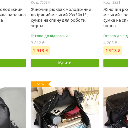
73354
3551
молодіжний
Жіночий рюкзак молодіжний
Жіночий рю
мка наплічна
шкіряний міський 23х30х13,
міський з р
на
сумка на спину для роботи,
сумка на сп
чорна
чорна
Готово до відправки
Готово до ві
3 812 ₴
4 203 ₴
1 913 ₴
1 913 ₴
Купити
–51%