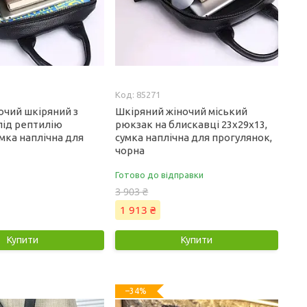
85271
очий шкіряний з
Шкіряний жіночий міський
під рептилію
рюкзак на блискавці 23х29х13,
умка наплічна для
сумка наплічна для прогулянок,
а
чорна
Готово до відправки
3 903 ₴
1 913 ₴
Купити
Купити
–34%