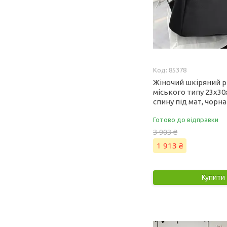
85378
Жіночий шкіряний 
міського типу 23х30
спину під мат, чорна
Готово до відправки
3 903 ₴
1 913 ₴
Купити