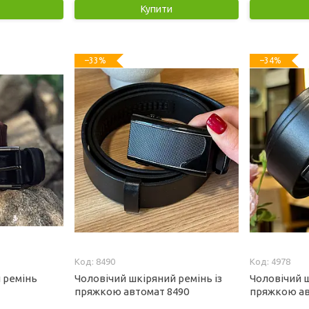
Купити
–33%
–34%
8490
4978
 ремінь
Чоловічий шкіряний ремінь із
Чоловічий ш
пряжкою автомат 8490
пряжкою ав