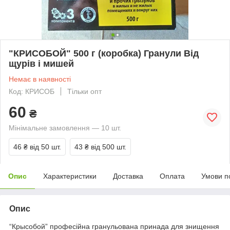
"КРИСОБОЙ" 500 г (коробка) Гранули Від
щурів і мишей
Немає в наявності
Код: КРИСОБ
Тільки опт
60
₴
Мінімальне замовлення — 10 шт.
46 ₴
від 50 шт.
43 ₴
від 500 шт.
Опис
Характеристики
Доставка
Оплата
Умови п
Опис
“Крысобой” професійна гранульована принада для знищення