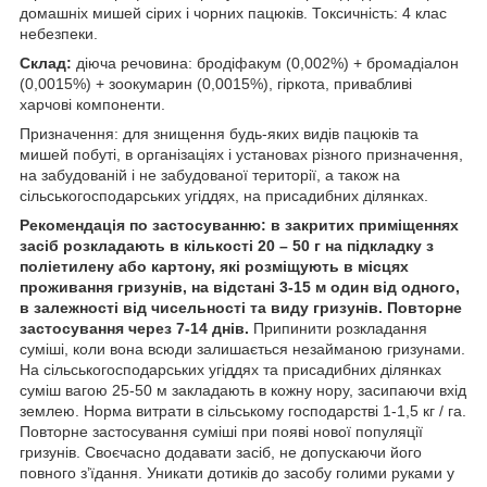
домашніх мишей сірих і чорних пацюків. Токсичність: 4 клас
небезпеки.
Склад:
діюча речовина: бродіфакум (0,002%) + бромадіалон
(0,0015%) + зоокумарин (0,0015%), гіркота, привабливі
харчові компоненти.
Призначення: для знищення будь-яких видів пацюків та
мишей побуті, в організаціях і установах різного призначення,
на забудованій і не забудованої території, а також на
сільськогосподарських угіддях, на присадибних ділянках.
Рекомендація по застосуванню: в закритих приміщеннях
засіб розкладають в кількості 20 – 50 г на підкладку з
поліетилену або картону, які розміщують в місцях
проживання гризунів, на відстані 3-15 м один від одного,
в залежності від чисельності та виду гризунів. Повторне
застосування через 7-14 днів.
Припинити розкладання
суміші, коли вона всюди залишається незайманою гризунами.
На сільськогосподарських угіддях та присадибних ділянках
суміш вагою 25-50 м закладають в кожну нору, засипаючи вхід
землею. Норма витрати в сільському господарстві 1-1,5 кг / га.
Повторне застосування суміші при появі нової популяції
гризунів. Своєчасно додавати засіб, не допускаючи його
повного з’їдання. Уникати дотиків до засобу голими руками у