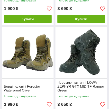
Готово до відправки
Готово до відправки
1 900
3 690
₴
₴
Купити
Купити
Черевики тактичні LOWA
Берці чоловічі Forester
ZEPHYR GTX MID TF Ranger
Waterproof Olive
Green
Готово до відправки
Готово до відправки
3 990
3 650
₴
₴