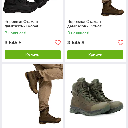
Черевики Отаман
Черевики Отаман
демісезонні Чорні
демісезонні Койот
В наявності
В наявності
3 545
3 545
₴
₴
Купити
Купити