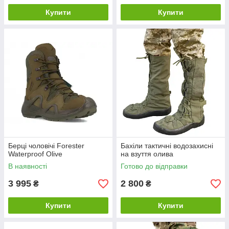
Купити
Купити
Берці чоловічі Forester
Бахіли тактичні водозахисні
Waterproof Olive
на взуття олива
В наявності
Готово до відправки
3 995
2 800
₴
₴
Купити
Купити