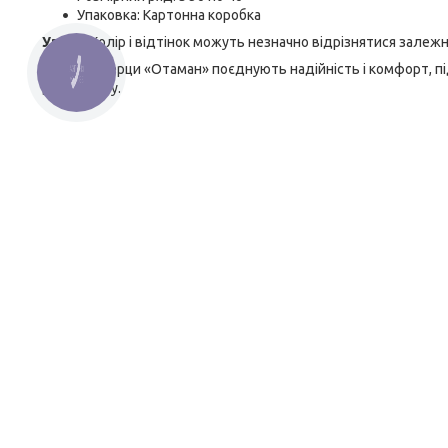
Упаковка: Картонна коробка
Увага:
Колір і відтінок можуть незначно відрізнятися залежн
Тактичні берци «Отаман» поєднують надійність і комфорт, пі
КНОПКА
ЗВ'ЯЗКУ
демісезону.