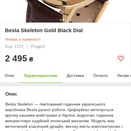
Besta Skeleton Gold Black Dial
Немає в наявності
Код: 2119
Роздріб
2 495
₴
Опис
Характеристики
Доставка
Оплата
Умови 
Опис
Besta Skeleton — лімітований годинник українського
виробника Besta ручної роботи. Циферблат виточується
вручну нашими майстрами в Україні, водночас годинник
використовує надійний японський механізм. Модель має
витончений класичний дизайн, високу якість комплектуючих і