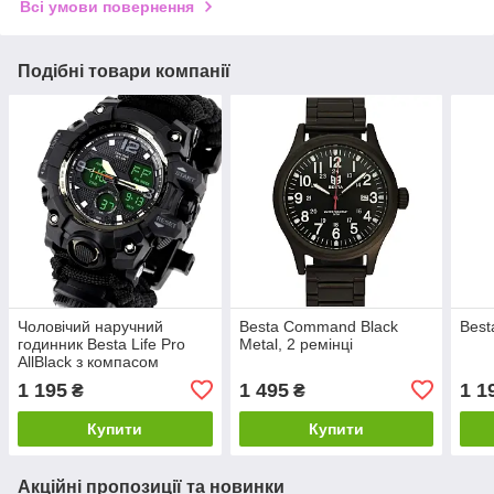
Всі умови повернення
Подібні товари компанії
Чоловічий наручний
Besta Command Black
Best
годинник Besta Life Pro
Metal, 2 ремінці
AllBlack з компасом
1 195
1 495
1 1
₴
₴
Купити
Купити
Акційні пропозиції та новинки