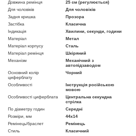
Довжина ремінця
25 см (регулюється)
Для чоловіків
Для чоловіків
Задня кришка
Прозора
Застібка
Класична
Індикація
Хвилини, секунди, години
Матеріал
Метал
Матеріал корпусу
Сталь
Матеріал ремінця
Шкіряний
Механізм
Механічний з
автопідзаводом
Основний колір
Чорний
циферблату
Особливості
Інструкція російською
мовою
Особливості циферблата
Центральна секундна
стрілка
По діаметру годин
Середні
Розміри, мм
44х14
Ремінець/браслет
Ремінець
Стиль
Класичний