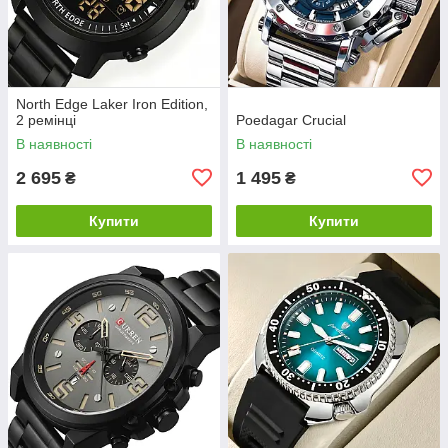
North Edge Laker Iron Edition,
2 ремінці
Poedagar Crucial
В наявності
В наявності
2 695
1 495
₴
₴
Купити
Купити