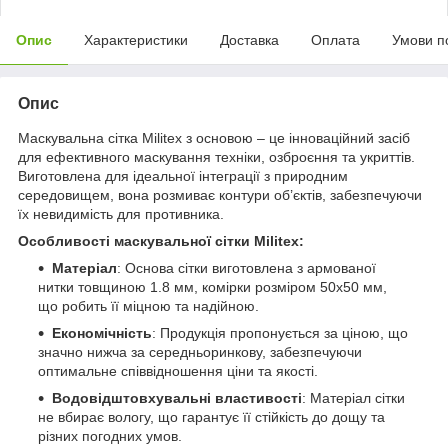
Опис
Характеристики
Доставка
Оплата
Умови п
Опис
Маскувальна сітка Militex з основою – це інноваційний засіб
для ефективного маскування техніки, озброєння та укриттів.
Виготовлена для ідеальної інтеграції з природним
середовищем, вона розмиває контури об’єктів, забезпечуючи
їх невидимість для противника.
Особливості маскувальної сітки Militex:
Матеріал
: Основа сітки виготовлена з армованої
нитки товщиною 1.8 мм, комірки розміром 50х50 мм,
що робить її міцною та надійною.
Економічність
: Продукція пропонується за ціною, що
значно нижча за середньоринкову, забезпечуючи
оптимальне співвідношення ціни та якості.
Водовідштовхувальні властивості
: Матеріал сітки
не вбирає вологу, що гарантує її стійкість до дощу та
різних погодних умов.