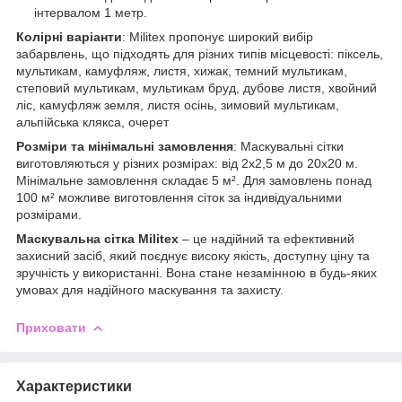
інтервалом 1 метр.
Колірні варіанти
: Militex пропонує широкий вибір
забарвлень, що підходять для різних типів місцевості: піксель,
мультикам, камуфляж, листя, хижак, темний мультикам,
степовий мультикам, мультикам бруд, дубове листя, хвойний
ліс, камуфляж земля, листя осінь, зимовий мультикам,
альпійська клякса, очерет
Розміри та мінімальні замовлення
: Маскувальні сітки
виготовляються у різних розмірах: від 2х2,5 м до 20х20 м.
Мінімальне замовлення складає 5 м². Для замовлень понад
100 м² можливе виготовлення сіток за індивідуальними
розмірами.
Маскувальна сітка Militex
– це надійний та ефективний
захисний засіб, який поєднує високу якість, доступну ціну та
зручність у використанні. Вона стане незамінною в будь-яких
умовах для надійного маскування та захисту.
Приховати
Характеристики