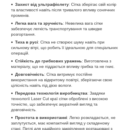
Захист від ультрафіолету
: Сітка зберігає свій колір
та властивості навіть після тривалого впливу сонячних
променів.
Легка вага та зручність
: Невелика вага сітки
забезпечує легкість транспортування та швидке
розгортання.
Тиха в русі
: Сітка не створює шуму навіть при
сильному вітрі, що робить її ідеальною для спеціальних
операцій.
Стійкість до грибкових уражень
: Виготовлена з
матеріалу, що не піддається впливу грибка та не гниє.
Довговічність
: Сітка витримує постійне
використання на відкритому повітрі, зберігаючи свою
цілісність навіть під дією вологи.
Передова технологія виробництва
: Завдяки
технології Laser Cut краї сітки оброблені з високою
точністю, що забезпечує акуратний вигляд та
довговічність.
Простота в використанні
: Легко розкладається, не
заплутується, має компактний вигляд у складеному
стані. Петлі для надійного закріплення розташовані з