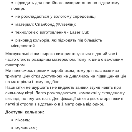
підходить для постійного використання на відкритому
повітрі;
не розкладається у вологому середовищі;
матеріал: Спанбонд (Флізелін);
технологією виготовлення - Laser Cut;
різновид кольорів, які підходять під більшість
місцевостей.
Маскувальні сітки широко використовуються в даний час і
часто стають розхідним матеріалом, тому їх ціна є важливим
фактором.
Ми являємось прямим виробником, тому для нас важливо
тримати ціну сітки доступною не дивлячись на підвищення цін
на матеріали і тому подібне.
Наші сітки не шуршать і не видають зайвих звуків навіть при
сильному вітрі. Легко розкладаються, компактні у складеному
вигляді, не плутаються. Для фіксації сітки з двох сторін вшиті
петлі зі стропи з відстанню в 1 метр одна від одної.
Доступні кольори:
піксель;
мультикам;