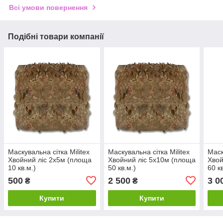
Всі умови повернення
Подібні товари компанії
Маскувальна сітка Militex
Маскувальна сітка Militex
Маск
Хвойний ліс 2х5м (площа
Хвойний ліс 5х10м (площа
Хвой
10 кв.м.)
50 кв.м.)
60 к
500
2 500
3 0
₴
₴
Купити
Купити