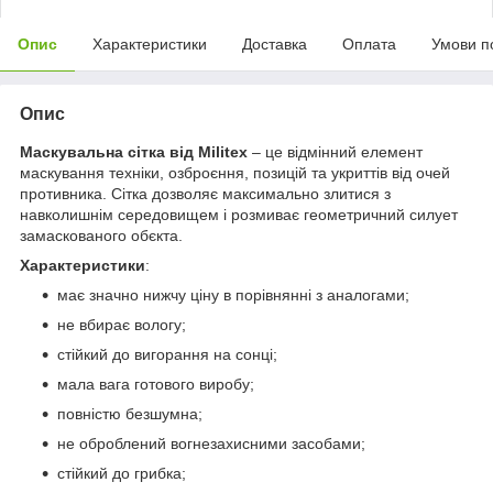
Опис
Характеристики
Доставка
Оплата
Умови п
Опис
Маскувальна сітка від Militex
– це відмінний елемент
маскування техніки, озброєння, позицій та укриттів від очей
противника. Сітка дозволяє максимально злитися з
навколишнім середовищем і розмиває геометричний силует
замаскованого обєкта.
Характеристики
:
має значно нижчу ціну в порівнянні з аналогами;
не вбирає вологу;
стійкий до вигорання на сонці;
мала вага готового виробу;
повністю безшумна;
не оброблений вогнезахисними засобами;
стійкий до грибка;