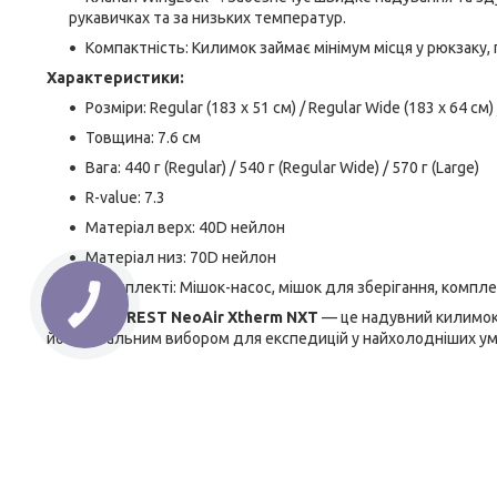
рукавичках та за низьких температур.
Компактність: Килимок займає мінімум місця у рюкзаку, 
Характеристики:
Розміри: Regular (183 x 51 см) / Regular Wide (183 x 64 см) 
Товщина: 7.6 см
Вага: 440 г (Regular) / 540 г (Regular Wide) / 570 г (Large)
R-value: 7.3
Матеріал верх: 40D нейлон
Матеріал низ: 70D нейлон
У комплекті: Мішок-насос, мішок для зберігання, компл
THERM-A-REST NeoAir Xtherm NXT
— це надувний килимок, 
його ідеальним вибором для експедицій у найхолодніших ум