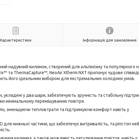
Характеристики
Інформація для замовлення
цний надувний килимок, створений для альпінізму та популярного 
Matrix™ та ThermaCapture™, NeoAir Xtherm NXT пропонує чудове співв
робить його ідеальним вибором для екстремальних холодних умов.
ки, укладені у два шари, забезпечують зручність та стабільну підтр
яки мінімальному перемішуванню повітря.
пло, зменшуючи тепловтрати та підтримуючи комфорт навіть у
0D для нижньої частини, що забезпечує витривалість, та ріпстоп не
ність.
вання килимка, а також можливість регулювання повітря, навіть у