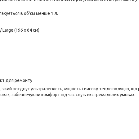
пакується в об'єм менше 1 л.
/ Large (196 x 64 см)
ект для ремонту
який поєднує ультралегкість, міцність і високу теплоізоляцію, що
овах, забезпечуючи комфорт під час сну в екстремальних умовах.