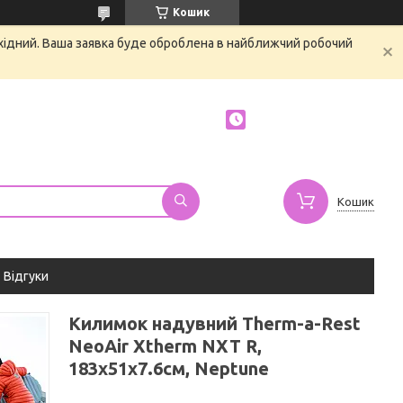
Кошик
ихідний. Ваша заявка буде оброблена в найближчий робочий
Кошик
Відгуки
Килимок надувний Therm-a-Rest
NeoAir Xtherm NXT R,
183х51х7.6см, Neptune