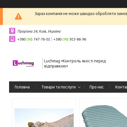
Зараз компанія не може швидко обробляти замовл
Прорізна 24, Київ, Україна
+380
(98)
747-76-02
+380
(98)
923-86-96
Luchmag •Контроль якості перед
відправкою•
Головна
Товари та послуги
Про нас
Конта