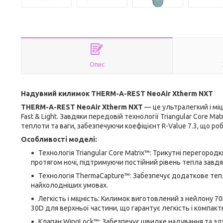
Опис
Надувний килимок THERM-A-REST NeoAir Xtherm NXT
THERM-A-REST NeoAir Xtherm NXT
— це ультралегкий і мі
Fast & Light. Завдяки передовій технології Triangular Core 
теплоти та ваги, забезпечуючи коефіцієнт R-Value 7.3, що 
Особливості моделі:
Технологія Triangular Core Matrix™: Трикутні перегород
протягом ночі, підтримуючи постійний рівень тепла завд
Технологія ThermaCapture™: Забезпечує додаткове те
найхолодніших умовах.
Легкість і міцність: Килимок виготовлений з нейлону 7
30D для верхньої частини, що гарантує легкість і компакт
Клапан WingLock™: Забезпечує швидке надування та зду