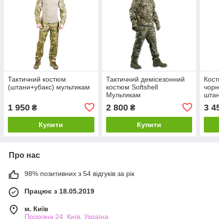
Тактичний костюм
Тактичний демісезонний
Кост
(штани+убакс) мультикам
костюм Softshell
чорн
Мультикам
штан
1 950
2 800
3 4
₴
₴
Купити
Купити
Про нас
98% позитивних з 54 відгуків за рік
Працює з 18.05.2019
м. Київ
Прорізна 24, Київ, Україна