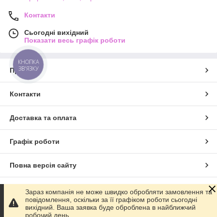
Контакти
Сьогодні вихідний
Показати весь графік роботи
КНОПКА
ЗВ'ЯЗКУ
Про нас
Контакти
Доставка та оплата
Графік роботи
Повна версія сайту
Сайт створено на маркетплейсі
Prom.ua
Зараз компанія не може швидко обробляти замовлення та
повідомлення, оскільки за її графіком роботи сьогодні
вихідний. Ваша заявка буде оброблена в найближчий
Політика конфіденційності
робочий день.