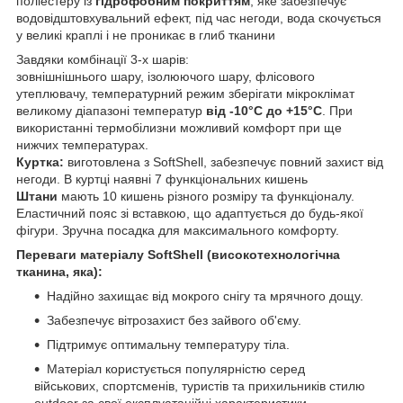
поліестеру із
гідрофобним покриттям
, яке забезпечує
водовідштовхувальний ефект, під час негоди, вода скочується
у великі краплі і не проникає в глиб тканини
Завдяки комбінації 3-х шарів:
зовнішнішнього шару, ізолюючого шару, флісового
утеплювачу, температурний режим зберігати мікроклімат
великому діапазоні температур
від -10°C до +15°C
. При
використанні термобілизни можливий комфорт при ще
нижчих температурах.
Куртка:
виготовлена з SoftShell, забезпечує повний захист від
негоди. В куртці наявні 7 функціональних кишень
Штани
мають 10 кишень різного розміру та функціоналу.
Еластичний пояс зі вставкою, що адаптується до будь-якої
фігури. Зручна посадка для максимального комфорту.
Переваги матеріалу SoftShell (високотехнологічна
тканина, яка):
Надійно захищає від мокрого снігу та мрячного дощу.
Забезпечує вітрозахист без зайвого об'єму.
Підтримує оптимальну температуру тіла.
Матеріал користується популярністю серед
військових, спортсменів, туристів та прихильників стилю
outdoor за свої експлуатаційні характеристики.