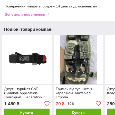
Повернення товару впродовж 14 днів за домовленістю
Всі умови повернення
Подібні товари компанії
Джгут - турнікет CAT
Тримач під турнікет із
Джгу
(Combat-Application-
карабіном. Матеріал
плас
Tourniquet) Generation 7
Стропа
1 450
70
250
₴
₴
80 ₴
Купити
Купити