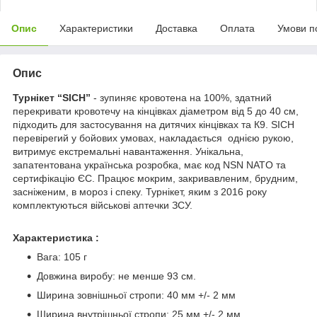
Опис
Характеристики
Доставка
Оплата
Умови п
Опис
Турнікет “SICH”
- зупиняє кровотена на 100%, здатний
перекривати кровотечу на кінцівках діаметром від 5 до 40 см,
підходить для застосування на дитячих кінцівках та К9. SICH
перевірегий у бойових умовах, накладається однією рукою,
витримує екстремальні навантаження. Унікальна,
запатентована українська розробка, має код NSN NATO та
сертифікацію ЄС. Працює мокрим, закривавленим, брудним,
засніженим, в мороз і спеку. Турнікет, яким з 2016 року
комплектуються військові аптечки ЗСУ.
Характеристика :
Вага: 105 г
Довжина виробу: не менше 93 см.
Ширина зовнішньої стропи: 40 мм +/- 2 мм
Ширина внутрішньої стропи: 25 мм +/- 2 мм