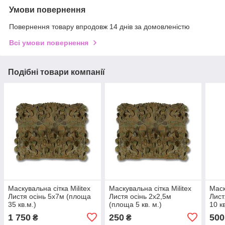
Умови повернення
Повернення товару впродовж 14 днів за домовленістю
Всі умови повернення
Подібні товари компанії
Маскувальна сітка Militex
Маскувальна сітка Militex
Маск
Листя осінь 5х7м (площа
Листя осінь 2х2,5м
Лист
35 кв.м.)
(площа 5 кв. м.)
10 к
1 750
250
500
₴
₴