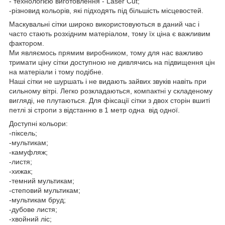
- технологією виготовлення - Laser Cut;
-різновид кольорів, які підходять під більшість місцевостей.
Маскувальні сітки широко використовуються в даний час і
часто стають розхідним матеріалом, тому їх ціна є важливим
фактором.
Ми являємось прямим виробником, тому для нас важливо
тримати ціну сітки доступною не дивлячись на підвищення цін
на матеріали і тому подібне.
Наші сітки не шуршать і не видають зайвих звуків навіть при
сильному вітрі. Легко розкладаються, компактні у складеному
вигляді, не плутаються. Для фіксації сітки з двох сторін вшиті
петлі зі стропи з відстанню в 1 метр одна від одної.
Доступні кольори:
-піксель;
-мультикам;
-камуфляж;
-листя;
-хижак;
-темний мультикам;
-степовий мультикам;
-мультикам бруд;
-дубове листя;
-хвойний ліс;