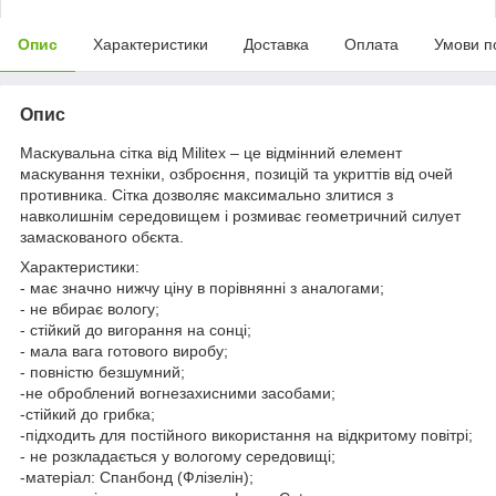
Опис
Характеристики
Доставка
Оплата
Умови п
Опис
Маскувальна сітка від Militex – це відмінний елемент
маскування техніки, озброєння, позицій та укриттів від очей
противника. Сітка дозволяє максимально злитися з
навколишнім середовищем і розмиває геометричний силует
замаскованого обєкта.
Характеристики:
- має значно нижчу ціну в порівнянні з аналогами;
- не вбирає вологу;
- стійкий до вигорання на сонці;
- мала вага готового виробу;
- повністю безшумний;
-не оброблений вогнезахисними засобами;
-стійкий до грибка;
-підходить для постійного використання на відкритому повітрі;
- не розкладається у вологому середовищі;
-матеріал: Спанбонд (Флізелін);