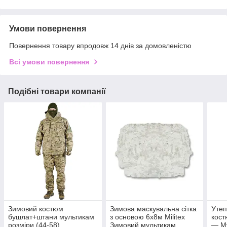
Умови повернення
Повернення товару впродовж 14 днів за домовленістю
Всі умови повернення
Подібні товари компанії
Зимовий костюм
Зимова маскувальна сітка
Утеп
бушлат+штани мультикам
з основою 6х8м Militex
кост
розміри (44-58)
Зимовий мультикам
— М