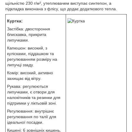
щільністю 230 г/м², утеплювачем виступає синтепон, а
підкладка виконана з флісу, що додає додаткового тепла.
Куртка:
Застібка: двостороння
блискавка, прикрита
липучками.
Капюшон: високий, з
кулісками, піддашком та
регулюванням розміру на
липучці ззаду.
Комір: високий, активно
захищає від вітру.
Рукава: регулюються
липучками, є отвори для
налокітників та резинки для
підтримки у ліктьовій зоні.
Регулювання: внутрішнє
регулювання по талії для
ідеальної посадки.
Кишені: 6 зовнішніх кишень,