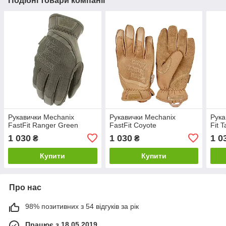
Подібні товари компанії
Рукавички Mechanix
Рукавички Mechanix
Рука
FastFit Ranger Green
FastFit Coyote
Fit 
1 030
1 030
1 0
₴
₴
Купити
Купити
Про нас
98% позитивних з 54 відгуків за рік
Працює з 18.05.2019