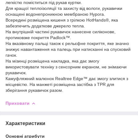
легкістю поміститься під рукав куртки.
Для кращої теплоізоляції та захисту від вологи, рукавички
оснащені водонепроникною мембраною Hypora.
Всередині розміщена кишеня з грілкою HotHands®, яка
забезпечить додаткове джерело тепла.
На внутрішній частині рукавичок нанесене силіконове,
протиковзке покриття Padlock™.
На вказівному пальці також є рельєфне покриття, яке значно
знижує навантаження на палець при натисканні на спусковий
гачок.
На мізинці розміщена накладка, яка дає змогу
використовувати техніку з сенсорним екраном, не знімаючи
рукавичок.
Камуфляжний малюнок Realtree Edge™ дає змогу злитися з
місцевістю. На манжеті розміщена застібка з TPR для
зберігання рукавичок разом.
Приховати
Характеристики
Основні атрибути