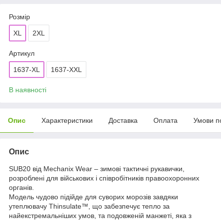
Розмір
XL
2XL
Артикул
1637-XL
1637-XXL
В наявності
Опис
Характеристики
Доставка
Оплата
Умови п
Опис
SUB20 від Mechanix Wear – зимові тактичні рукавички,
розроблені для військових і співробітників правоохоронних
органів.
Модель чудово підійде для суворих морозів завдяки
утеплювачу Thinsulate™, що забезпечує тепло за
найекстремальніших умов, та подовженій манжеті, яка з