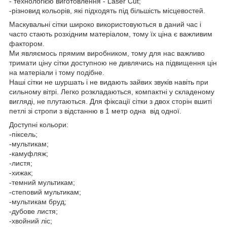
- технологією виготовлення - Laser Cut;
-різновид кольорів, які підходять під більшість місцевостей.
Маскувальні сітки широко використовуються в даний час і
часто стають розхідним матеріалом, тому їх ціна є важливим
фактором.
Ми являємось прямим виробником, тому для нас важливо
тримати ціну сітки доступною не дивлячись на підвищення цін
на матеріали і тому подібне.
Наші сітки не шуршать і не видають зайвих звуків навіть при
сильному вітрі. Легко розкладаються, компактні у складеному
вигляді, не плутаються. Для фіксації сітки з двох сторін вшиті
петлі зі стропи з відстанню в 1 метр одна від одної.
Доступні кольори:
-піксель;
-мультикам;
-камуфляж;
-листя;
-хижак;
-темний мультикам;
-степовий мультикам;
-мультикам бруд;
-дубове листя;
-хвойний ліс;