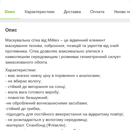
Опис
Характеристики
Доставка
Оплата
Умови п
Опис
Маскувальна сітка від Militex – це відмінний елемент
маскування техніки, озброєння, позицій та укриттів від очей
противника. Сітка дозволяє максимально злитися з
навколишнім середовищем і розмиває геометричний силует
замаскованого обєкта.
Характеристики:
- має значно нижчу ціну в порівнянні з аналогами;
- не вбирає вологу;
- стійкий до вигорання на сонці;
- мала вага готового виробу;
- повністю безшумний;
-не оброблений вогнезахисними засобами;
-стійкий до грибка;
-підходить для постійного використання на відкритому повітрі;
- не розкладається у вологому середовищі;
-матеріал: Спанбонд (Флізелін);