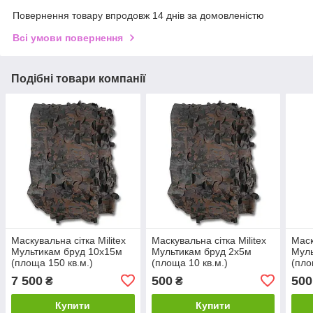
Повернення товару впродовж 14 днів за домовленістю
Всі умови повернення
Подібні товари компанії
Маскувальна сітка Militex
Маскувальна сітка Militex
Маск
Мультикам бруд 10х15м
Мультикам бруд 2х5м
Муль
(площа 150 кв.м.)
(площа 10 кв.м.)
(пло
7 500
500
500
₴
₴
Купити
Купити