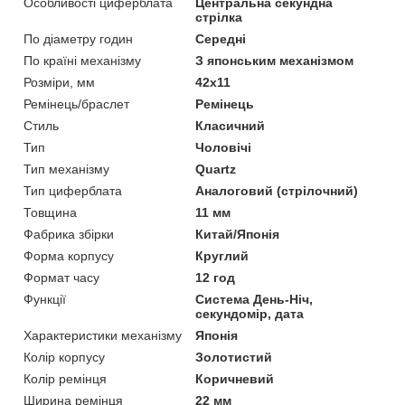
Особливості циферблата
Центральна секундна
стрілка
По діаметру годин
Середні
По країні механізму
З японським механізмом
Розміри, мм
42х11
Ремінець/браслет
Ремінець
Стиль
Класичний
Тип
Чоловічі
Тип механізму
Quartz
Тип циферблата
Аналоговий (стрілочний)
Товщина
11 мм
Фабрика збірки
Китай/Японія
Форма корпусу
Круглий
Формат часу
12 год
Функції
Система День-Ніч,
секундомір, дата
Характеристики механізму
Японія
Колір корпусу
Золотистий
Колір ремінця
Коричневий
Ширина ремінця
22 мм