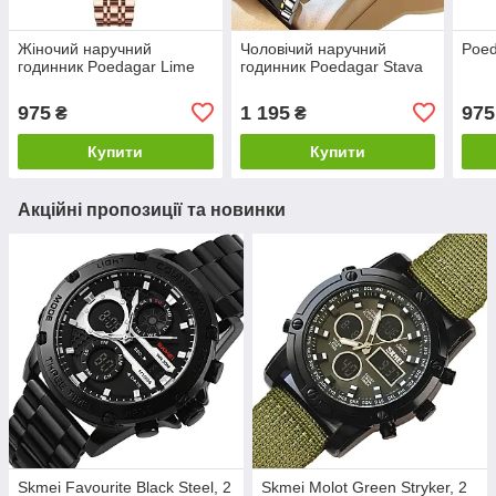
Жіночий наручний
Чоловічий наручний
Poed
годинник Poedagar Lime
годинник Poedagar Stava
975
1 195
975
₴
₴
Купити
Купити
Акційні пропозиції та новинки
Skmei Favourite Black Steel, 2
Skmei Molot Green Stryker, 2