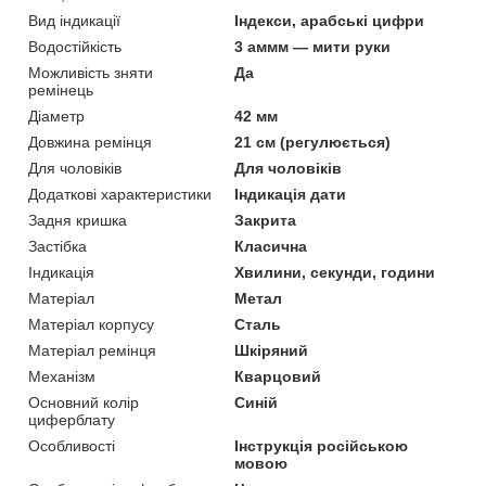
Вид індикації
Індекси, арабські цифри
Водостійкість
3 аммм — мити руки
Можливість зняти
Да
ремінець
Діаметр
42 мм
Довжина ремінця
21 см (регулюється)
Для чоловіків
Для чоловіків
Додаткові характеристики
Індикація дати
Задня кришка
Закрита
Застібка
Класична
Індикація
Хвилини, секунди, години
Матеріал
Метал
Матеріал корпусу
Сталь
Матеріал ремінця
Шкіряний
Механізм
Кварцовий
Основний колір
Синій
циферблату
Особливості
Інструкція російською
мовою