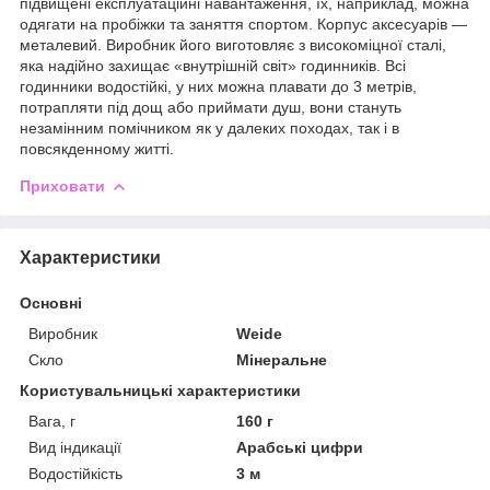
підвищені експлуатаційні навантаження, їх, наприклад, можна
одягати на пробіжки та заняття спортом. Корпус аксесуарів —
металевий. Виробник його виготовляє з високоміцної сталі,
яка надійно захищає «внутрішній світ» годинників. Всі
годинники водостійкі, у них можна плавати до 3 метрів,
потрапляти під дощ або приймати душ, вони стануть
незамінним помічником як у далеких походах, так і в
повсякденному житті.
Приховати
Характеристики
Основні
Виробник
Weide
Скло
Мінеральне
Користувальницькі характеристики
Вага, г
160 г
Вид індикації
Арабські цифри
Водостійкість
3 м