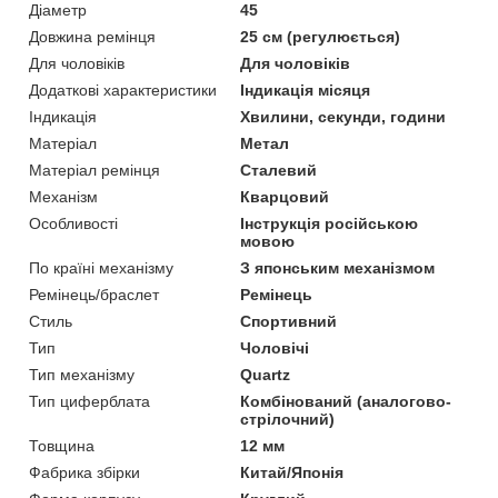
Діаметр
45
Довжина ремінця
25 см (регулюється)
Для чоловіків
Для чоловіків
Додаткові характеристики
Індикація місяця
Індикація
Хвилини, секунди, години
Матеріал
Метал
Матеріал ремінця
Сталевий
Механізм
Кварцовий
Особливості
Інструкція російською
мовою
По країні механізму
З японським механізмом
Ремінець/браслет
Ремінець
Стиль
Спортивний
Тип
Чоловічі
Тип механізму
Quartz
Тип циферблата
Комбінований (аналогово-
стрілочний)
Товщина
12 мм
Фабрика збірки
Китай/Японія