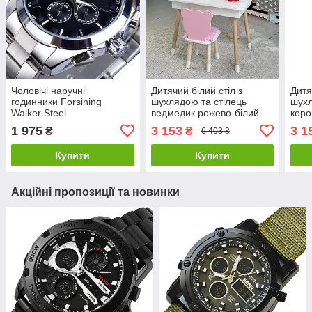
Чоловічі наручні
Дитячий білий стіл з
Дитя
годинники Forsining
шухлядою та стілець
шухл
Walker Steel
ведмедик рожево-білий.
коро
Для дітей 1 групи зросту
груп
1 975
3 153
3 1
₴
₴
6 403 ₴
(100-115см)
Купити
Купити
Акційні пропозиції та новинки