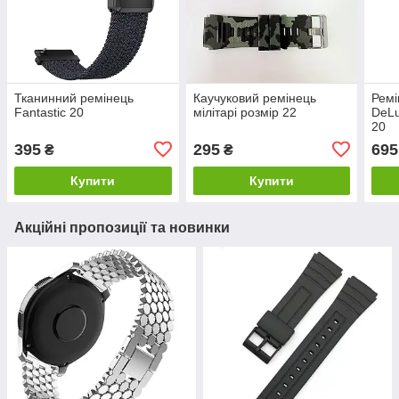
Тканинний ремінець
Каучуковий ремінець
Ремі
Fantastic 20
мілітарі розмір 22
DeLu
20
395
295
695
₴
₴
Купити
Купити
Акційні пропозиції та новинки