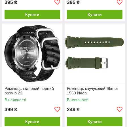
395
395
₴
₴
Купити
Купити
Ремінець тканевий чорний
Ремінець каучуковий Skmei
розмір 22
1560 Neon
В наявності
В наявності
399
249
₴
₴
Купити
Купити