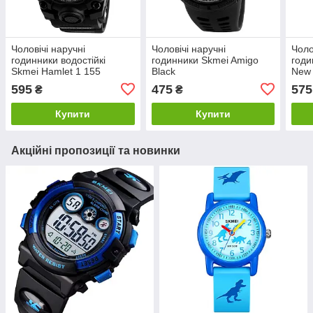
Чоловічі наручні
Чоловічі наручні
Чоло
годинники водостійкі
годинники Skmei Amigo
годи
Skmei Hamlet 1 155
Black
New
595
475
575
₴
₴
Купити
Купити
Акційні пропозиції та новинки