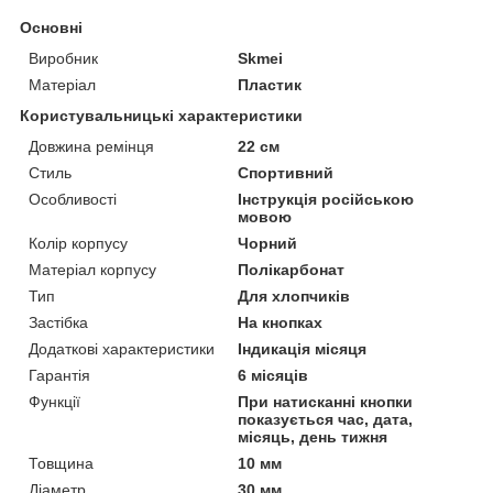
Основні
Виробник
Skmei
Матеріал
Пластик
Користувальницькі характеристики
Довжина ремінця
22 см
Стиль
Спортивний
Особливості
Інструкція російською
мовою
Колір корпусу
Чорний
Матеріал корпусу
Полікарбонат
Тип
Для хлопчиків
Застібка
На кнопках
Додаткові характеристики
Індикація місяця
Гарантія
6 місяців
Функції
При натисканні кнопки
показується час, дата,
місяць, день тижня
Товщина
10 мм
Діаметр
30 мм