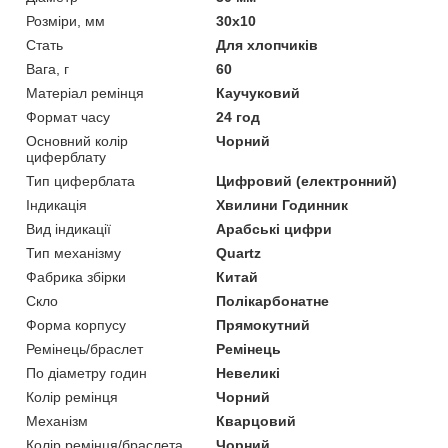
Розміри, мм
30х10
Стать
Для хлопчиків
Вага, г
60
Матеріал ремінця
Каучуковий
Формат часу
24 год
Основний колір
Чорний
циферблату
Тип циферблата
Цифровий (електронний)
Індикація
Хвилини Годинник
Вид індикації
Арабські цифри
Тип механізму
Quartz
Фабрика збірки
Китай
Скло
Полікарбонатне
Форма корпусу
Прямокутний
Ремінець/браслет
Ремінець
По діаметру годин
Невеликі
Колір ремінця
Чорний
Механізм
Кварцовий
Колір ремінця/браслета
Чорний