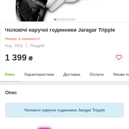
Чоловічі наручні годинники Jaragar Tripple
Немає в наявності
Код: 1011
Роздріб
1 399
₴
Опис
Характеристики
Доставка
Оплата
Умови п
Опис
Чоловічі наручні годинники Jaragar Tripple