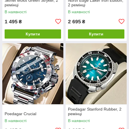
Skmei Molot Green Stryker, 2
North Edge Laker Iron Edition,
ремінці
2 ремінці
В наявності
В наявності
1 495
2 695
₴
₴
Купити
Купити
Poedagar Stanford Rubber, 2
Poedagar Crucial
ремінці
В наявності
В наявності