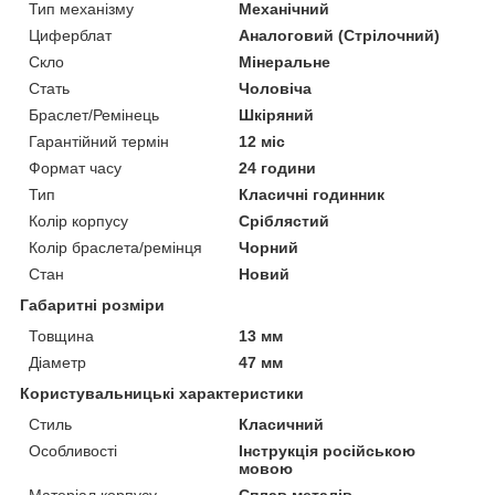
Тип механізму
Механічний
Циферблат
Аналоговий (Стрілочний)
Скло
Мінеральне
Стать
Чоловіча
Браслет/Ремінець
Шкіряний
Гарантійний термін
12 міс
Формат часу
24 години
Тип
Класичні годинник
Колір корпусу
Сріблястий
Колір браслета/ремінця
Чорний
Стан
Новий
Габаритні розміри
Товщина
13 мм
Діаметр
47 мм
Користувальницькі характеристики
Стиль
Класичний
Особливості
Інструкція російською
мовою
Матеріал корпусу
Сплав металів