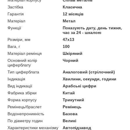
Застібка
Класична
Гарантія
12 місяців
Матеріал
Метал
Функції
Показують дату, день тижня,
час за 24 - шкалою
Розміри, мм
47х13
Вага, г
100
Матеріал ремінця
Шкіряний
Основний колір
Чорний
циферблату
Тип циферблата
Аналоговий (стрілочний)
Індикація
Хвилини, секунди, години
Вид індикації
Арабські цифри
Фабрика збірки
Китай
Форма корпусу
Трикутний
Ремінець/браслет
Ремінець
Водонепроникність
Базова
По діаметру годин
Великі
Характеристики механізму
Автопідзавод