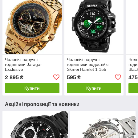
Чоловічі наручні
Чоловічі наручні
Чоло
годинники Jaragar
годинники водостійкі
годи
Exclusive
Skmei Hamlet 1 155
Blac
2 895
595
475
₴
₴
Купити
Купити
Акційні пропозиції та новинки