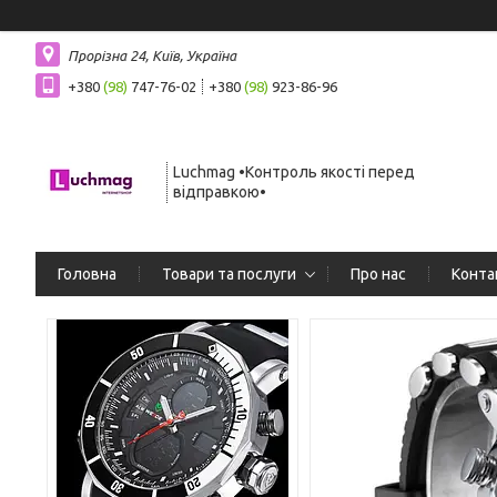
Прорізна 24, Київ, Україна
+380
(98)
747-76-02
+380
(98)
923-86-96
Luchmag •Контроль якості перед
відправкою•
Головна
Товари та послуги
Про нас
Конта