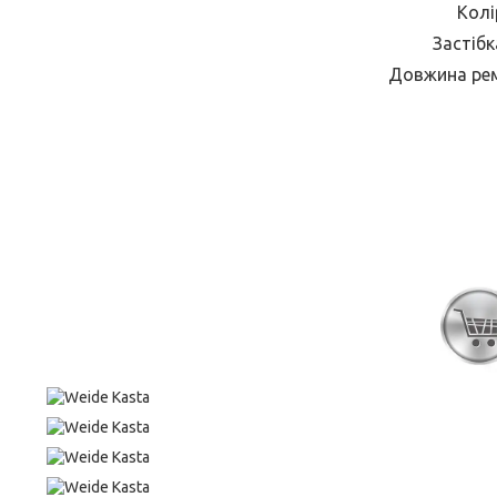
Колі
Застібк
Довжина ремі