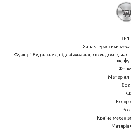
Тип 
Характеристики механі
Функції: Будильник, підсвічування, секундомір, час
рік, фу
Форма
Матеріал 
Вод
Ск
Колір 
Роз
Країна механіз
Матеріал