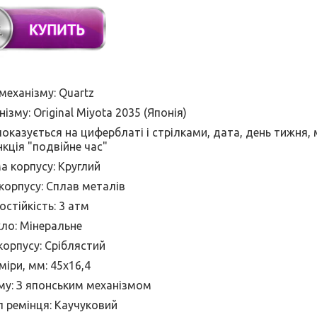
механізму: Quartz
зму: Original Miyota 2035 (Японія)
 показується на
циферблаті і стрілками, дата, день тижня, 
нкція "подвійне час"
 корпусу: Круглий
корпусу: Сплав металів
остійкість: 3 атм
ло: Мінеральне
корпусу: Сріблястий
міри, мм: 45х16,4
му: З японським механізмом
 ремінця: Каучуковий