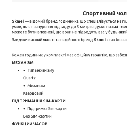
Спортивний чол
Skmei
— відомий бренд годинника, що спеціалізується на го
умов, як-от занурення під воду до 3 метрів і дуже низькі те
можете бути впевнені, що вони не підведуть вас у будь-яки
Завдяки високій якості та надійності бренд
Skmei
став безза
Кожен годинник у комплекті має офіційну гарантію, що забез
МЕХАНІЗМ
Тип механізму
Quartz
Механізм
Кварцовий
ПІДТРИМАННЯ SIM-КАРТИ
Підтримка Sim-карти
Без SIM-картки
ФУНКЦИИ ЧАСОВ