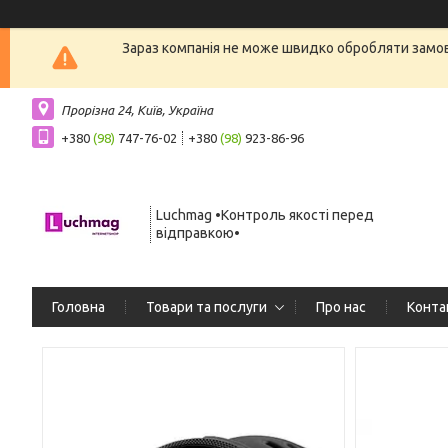
Зараз компанія не може швидко обробляти замовл
Прорізна 24, Київ, Україна
+380
(98)
747-76-02
+380
(98)
923-86-96
Luchmag •Контроль якості перед
відправкою•
Головна
Товари та послуги
Про нас
Конта