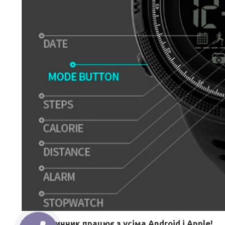
Цей годинник працює з усіма Android і Apple!