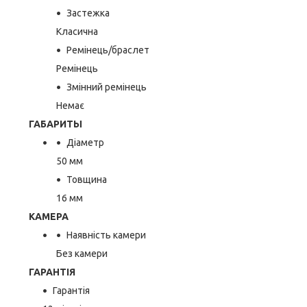
Застежка
Класична
Ремінець/браслет
Ремінець
Змінний ремінець
Немає
ГАБАРИТЫ
Діаметр
50 мм
Товщина
16 мм
КАМЕРА
Наявність камери
Без камери
ГАРАНТІЯ
Гарантія