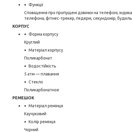
Функції
Сповіщення про пропущені дзвінки на телефоні, індика
телефона, фітнес-трекер, педерм, секундомір, будильни
КОРПУС
Форма корпусу
Круглий
Матеріал корпусу
Поликарбонат
Водостійкість
5 атм — плавання
Стекло
Поликарбонатное
РЕМЕШОК
Матеріал ремінця
Каучуковий
Колір ремінця
Чорний