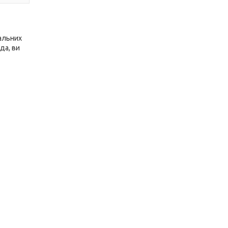
мальних
да, ви