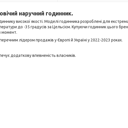
овічий наручний годинник.
диннику високої якості. Моделі годинника розроблені для екстре
мператури до -35 градусів за Цельсієм. Купуючи годинник цього брен
й момент.
перечним лідером продажів у Європі й Україні у 2022-2023 роках.
печує додаткову впевненість власників.