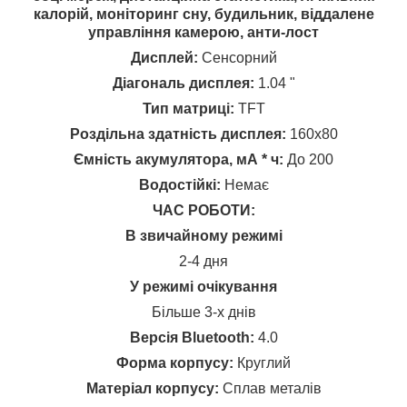
калорій, моніторинг сну, будильник, віддалене
управління камерою, анти-лост
Дисплей:
Сенсорний
Діагональ дисплея:
1.04 "
Тип матриці:
TFT
Роздільна здатність дисплея:
160x80
Ємність акумулятора, мА * ч:
До 200
Водостійкі:
Немає
ЧАС РОБОТИ:
В звичайному режимі
2-4 дня
У режимі очікування
Більше 3-х днів
Версія Bluetooth:
4.0
Форма корпусу:
Круглий
Матеріал корпусу:
Сплав металів