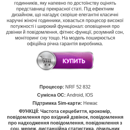
годинників, яку напевно по достоїнству оцінять
представниці прекрасної статі. Під ефектним
дизайном, що нагадує скоріше елегантні класичні
наручні жіночі годинники, ховається процесор високої
потужності і широкий функціонал: оповіщення про
дзвінки й повідомлення, фітнес-функції, розумний сон,
моніторинг сну тощо. На модель поширюється
офіційна річна гарантія виробника.
Процесор:
NRF 52 832
Сумісна ОС:
Android, IOS
Підтримка Sim-карти:
Немає
ФУНКЦІЇ: Частота серцебиття, крокомір,
повідомлення про вхідний дзвінок, повідомлення
про надходження повідомлення, повідомлення з
соц. мереж, дистанційна статистика, лічильник