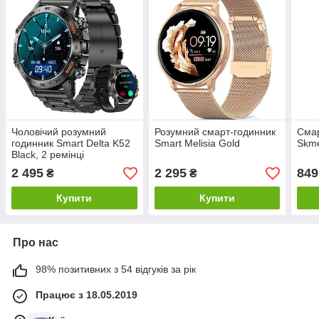
Чоловічий розумний
Розумний смарт-годинник
Смар
годинник Smart Delta K52
Smart Melisia Gold
Skme
Black, 2 ремінці
2 495
2 295
849
₴
₴
Купити
Купити
Про нас
98% позитивних з 54 відгуків за рік
Працює з 18.05.2019