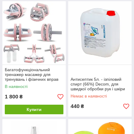
Багатофункціональний
тренажер масажер для
тренувань і фізичних вправ
Антисептик 5л. - ізпіловий
14 в 1 колесо для преса
спирт (66%) Decom, для
В наявності
швидкої обробки рук і шкіри
1 800
Немає в наявності
₴
440
₴
Купити