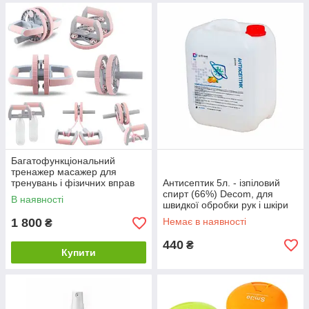
Багатофункціональний
тренажер масажер для
тренувань і фізичних вправ
Антисептик 5л. - ізпіловий
14 в 1 колесо для преса
спирт (66%) Decom, для
В наявності
швидкої обробки рук і шкіри
1 800
Немає в наявності
₴
440
₴
Купити