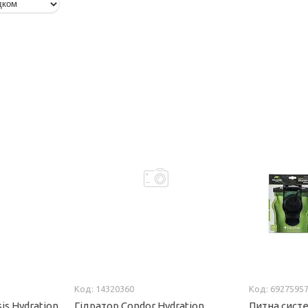
14320360
6927595
is Hydration
Гідратор Condor Hydration
Питна систе