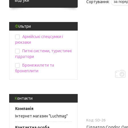
Відгуки
Фільтри
Армійські спецсумки і
рюкзаки
Питні системи, туристичні
гідратори
Бронежилети та
бронеплити
Контакти
Інтернет магазин "Luchmag"
SD-26
Гідратор Condor. Oas