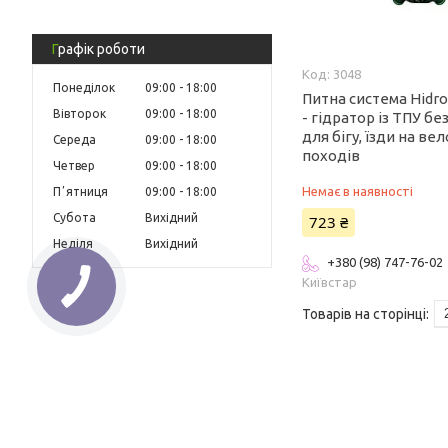
Графік роботи
3048
Понеділок
09:00
18:00
Питна система Hidro 
Вівторок
09:00
18:00
- гідратор із ТПУ бе
для бігу, їзди на ве
Середа
09:00
18:00
походів
Четвер
09:00
18:00
Немає в наявності
Пʼятниця
09:00
18:00
Субота
Вихідний
723 ₴
Неділя
Вихідний
+380 (98) 747-76-02
Київстар