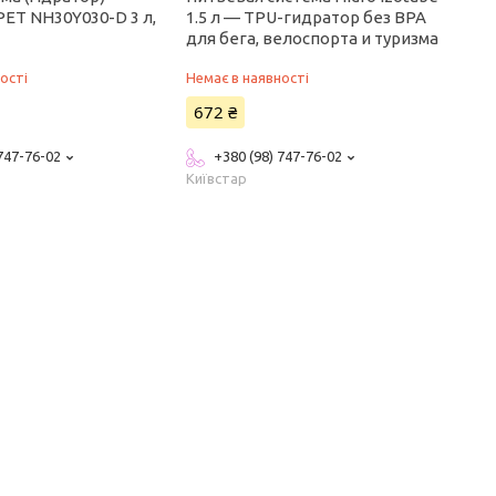
PET NH30Y030-D 3 л,
1.5 л — TPU-гидратор без BPA
для бега, велоспорта и туризма
ості
Немає в наявності
672 ₴
 747-76-02
+380 (98) 747-76-02
Київстар