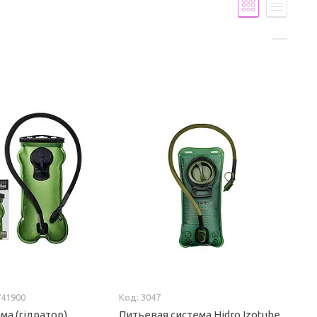
741900
3047
ма (гідратор)
Питьевая система Hidro Izotube