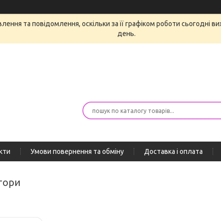
ення та повідомлення, оскільки за її графіком роботи сьогодні в
день.
кти
Умови повернення та обміну
Доставка і оплата
атори