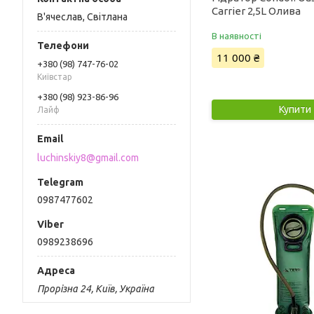
Carrier 2,5L Олива
В'ячеслав, Світлана
В наявності
11 000 ₴
+380 (98) 747-76-02
Київстар
+380 (98) 923-86-96
Купити
Лайф
luchinskiy8@gmail.com
0987477602
0989238696
Прорізна 24, Київ, Україна