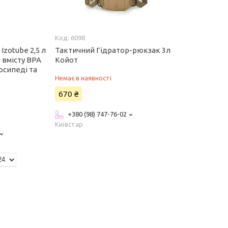
6098
Izotube 2,5 л
Тактичний Гідратор-рюкзак 3л
з вмісту BPA
Койот
лосипеді та
Немає в наявності
670 ₴
+380 (98) 747-76-02
Київстар