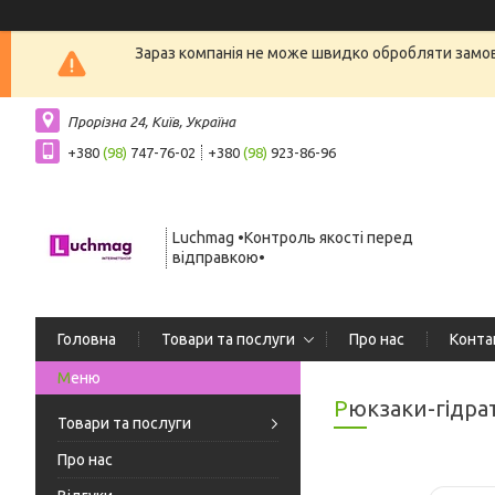
Зараз компанія не може швидко обробляти замовл
Прорізна 24, Київ, Україна
+380
(98)
747-76-02
+380
(98)
923-86-96
Luchmag •Контроль якості перед
відправкою•
Головна
Товари та послуги
Про нас
Конта
Рюкзаки-гідр
Товари та послуги
Про нас